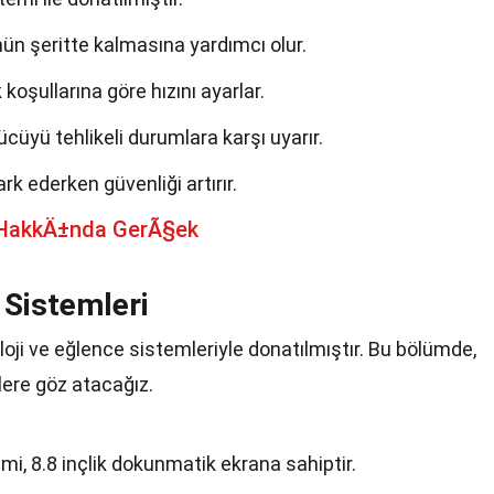
nün şeritte kalmasına yardımcı olur.
k koşullarına göre hızını ayarlar.
ücüyü tehlikeli durumlara karşı uyarır.
ark ederken güvenliği artırır.
 HakkÄ±nda GerÃ§ek
 Sistemleri
oji ve eğlence sistemleriyle donatılmıştır. Bu bölümde,
lere göz atacağız.
emi, 8.8 inçlik dokunmatik ekrana sahiptir.