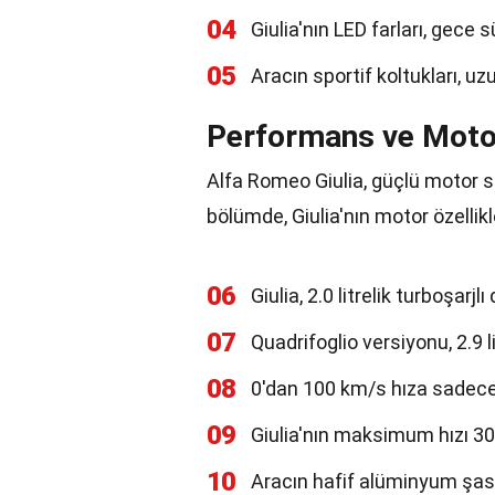
04
Giulia'nın LED farları, gec
05
Aracın sportif koltukları, uz
Performans ve Moto
Alfa Romeo Giulia, güçlü motor s
bölümde, Giulia'nın motor özellikl
06
Giulia, 2.0 litrelik turboşarjlı
07
Quadrifoglio versiyonu, 2.9 l
08
0'dan 100 km/s hıza sadece 
09
Giulia'nın maksimum hızı 30
10
Aracın hafif alüminyum şasisi