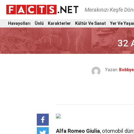
Merakınızı Keşfe Dö
Havayolları
Ünlü
Karakterler
Kültür Ve Sanat
Yer Ve Yaşa
32 
Yazan:
Bobbye
Alfa Romeo Giulia
, otomobil dün