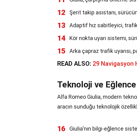
12
Şerit takip asistanı, sürücü
13
Adaptif hız sabitleyici, trafi
14
Kör nokta uyarı sistemi, sür
15
Arka çapraz trafik uyarısı, p
READ ALSO:
29 Navigasyon
Teknoloji ve Eğlence
Alfa Romeo Giulia, modern teknol
aracın sunduğu teknolojik özellik
16
Giulia'nın bilgi-eğlence sist