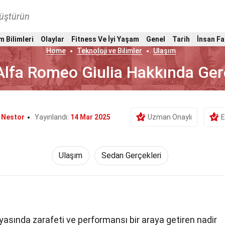
nüştürün
m Bilimleri
Olaylar
Fitness Ve İyi Yaşam
Genel
Tarih
İnsan Fa
Home
Teknoloji ve Bilimler
Ulaşım
Alfa Romeo Giulia Hakkında Ge
 Nestor
Yayınlandı:
14 Mar 2025
Uzman Onaylı
E
Ulaşım
Sedan Gerçekleri
yasında zarafeti ve performansı bir araya getiren nadir