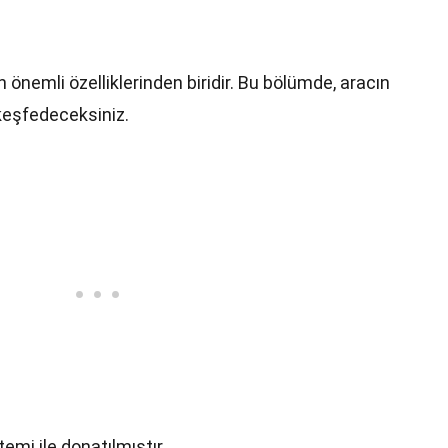
 önemli özelliklerinden biridir. Bu bölümde, aracın
 keşfedeceksiniz.
emi ile donatılmıştır.