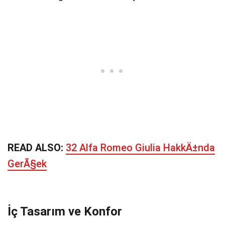
READ ALSO:
32 Alfa Romeo Giulia HakkÄ±nda
GerÃ§ek
İç Tasarım ve Konfor