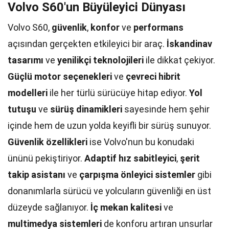
Volvo S60'un Büyüleyici Dünyası
Volvo S60,
güvenlik
,
konfor
ve
performans
açısından gerçekten etkileyici bir araç.
İskandinav
tasarımı
ve
yenilikçi teknolojileri
ile dikkat çekiyor.
Güçlü motor seçenekleri
ve
çevreci hibrit
modelleri
ile her türlü sürücüye hitap ediyor.
Yol
tutuşu
ve
sürüş dinamikleri
sayesinde hem şehir
içinde hem de uzun yolda keyifli bir sürüş sunuyor.
Güvenlik özellikleri
ise Volvo'nun bu konudaki
ününü pekiştiriyor.
Adaptif hız sabitleyici
,
şerit
takip asistanı
ve
çarpışma önleyici sistemler
gibi
donanımlarla sürücü ve yolcuların güvenliği en üst
düzeyde sağlanıyor.
İç mekan kalitesi
ve
multimedya sistemleri
de konforu artıran unsurlar