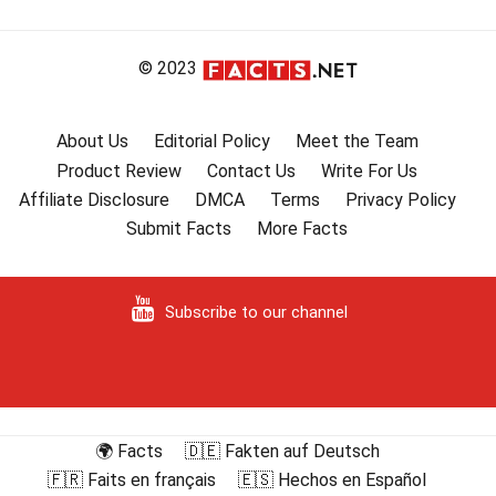
© 2023
About Us
Editorial Policy
Meet the Team
Product Review
Contact Us
Write For Us
Affiliate Disclosure
DMCA
Terms
Privacy Policy
Submit Facts
More Facts
Subscribe to our channel
🌍 Facts
🇩🇪 Fakten auf Deutsch
🇫🇷 Faits en français
🇪🇸 Hechos en Español