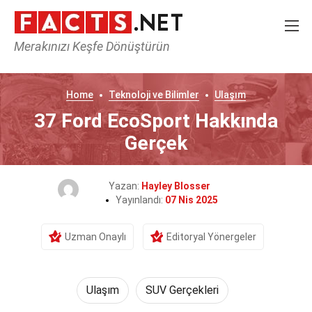
Merakınızı Keşfe Dönüştürün
Home
Teknoloji ve Bilimler
Ulaşım
37 Ford EcoSport Hakkında
Gerçek
Yazan:
Hayley Blosser
Yayınlandı:
07 Nis 2025
Uzman Onaylı
Editoryal Yönergeler
Ulaşım
SUV Gerçekleri