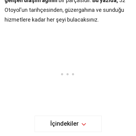
gelişen ulaşım ağının
bir parçasıdır.
Bu yazıda,
32
Otoyol'un tarihçesinden, güzergahına ve sunduğu
hizmetlere kadar her şeyi bulacaksınız.
İçindekiler