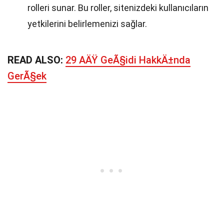
rolleri sunar. Bu roller, sitenizdeki kullanıcıların
yetkilerini belirlemenizi sağlar.
READ ALSO:
29 AÄŸ GeÃ§idi HakkÄ±nda
GerÃ§ek