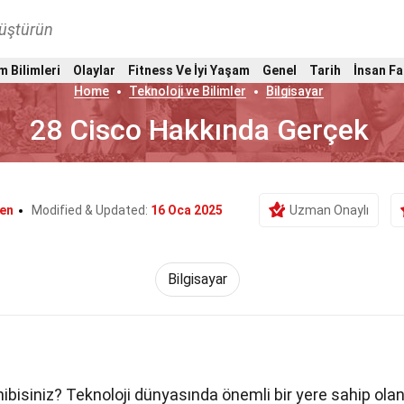
nüştürün
m Bilimleri
Olaylar
Fitness Ve İyi Yaşam
Genel
Tarih
İnsan Fa
Home
Teknoloji ve Bilimler
Bilgisayar
28 Cisco Hakkında Gerçek
fen
Modified & Updated:
16 Oca 2025
Uzman Onaylı
Bilgisayar
ibisiniz? Teknoloji dünyasında önemli bir yere sahip ola