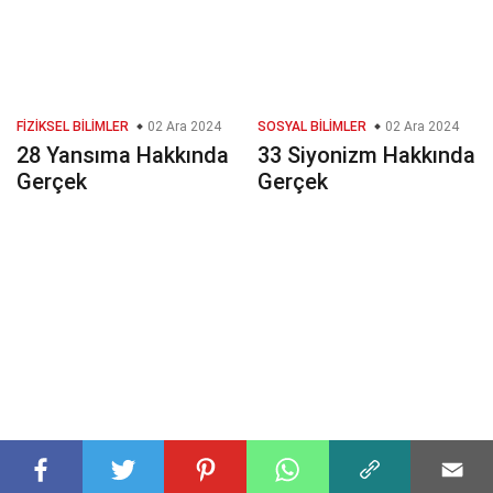
FIZIKSEL BILIMLER
02 Ara 2024
SOSYAL BILIMLER
02 Ara 2024
28 Yansıma Hakkında
33 Siyonizm Hakkında
Gerçek
Gerçek
EĞLENCE
30 Oca 2025
DIN
09 Nis 2025
38 Bumerang
29 Hayalet Dansı