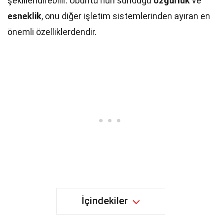
şekillendirebilir. Ubuntu'nun sunduğu
özgürlük
ve
esneklik
, onu diğer işletim sistemlerinden ayıran en
önemli özelliklerdendir.
İçindekiler