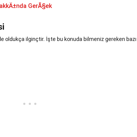
HakkÄ±nda GerÃ§ek
si
de oldukça ilginçtir. İşte bu konuda bilmeniz gereken bazı