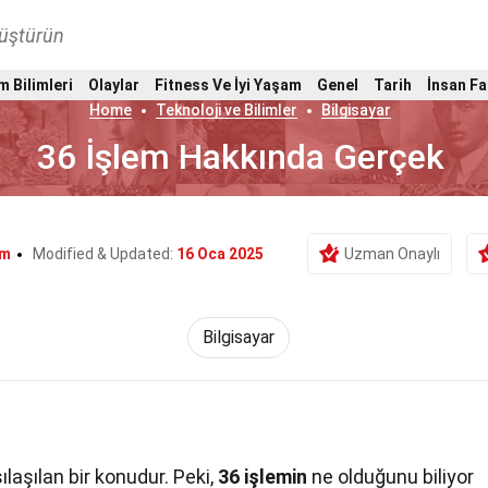
nüştürün
m Bilimleri
Olaylar
Fitness Ve İyi Yaşam
Genel
Tarih
İnsan Fa
Home
Teknoloji ve Bilimler
Bilgisayar
36 İşlem Hakkında Gerçek
om
Modified & Updated:
16 Oca 2025
Uzman Onaylı
Bilgisayar
aşılan bir konudur. Peki,
36 işlemin
ne olduğunu biliyor