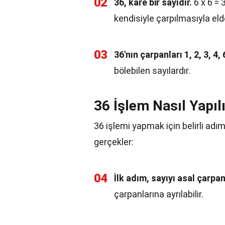
02
36, kare bir sayıdır.
6 x 6 = 3
kendisiyle çarpılmasıyla elde
03
36'nın çarpanları 1, 2, 3, 4, 
bölebilen sayılardır.
36 İşlem Nasıl Yapıl
36 işlemi yapmak için belirli adım
gerçekler:
04
İlk adım, sayıyı asal çarpan
çarpanlarına ayrılabilir.