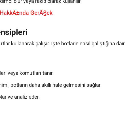
ımcı olur veya rakip olarak kullanılır.
 HakkÄ±nda GerÃ§ek
nsipleri
tlar kullanarak çalışır. İşte botların nasıl çalıştığına dair
leri veya komutları tanır.
i, botların daha akıllı hale gelmesini sağlar.
plar ve analiz eder.