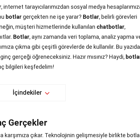
r
, internet tarayıcılarımızdan sosyal medya hesaplarımız
 bu
botlar
gerçekten ne işe yarar?
Botlar
, belirli görevleri
rneğin, müşteri hizmetlerinde kullanılan
chatbotlar
,
ıtlar.
Botlar
, aynı zamanda veri toplama, analiz yapma v
mıza çıkma gibi çeşitli görevlerde de kullanılır. Bu yazıda
lginç gerçeği öğreneceksiniz. Hazır mısınız? Haydi,
botla
ç bilgileri keşfedelim!
İçindekiler
nç Gerçekler
a karşımıza çıkar. Teknolojinin gelişmesiyle birlikte botlar