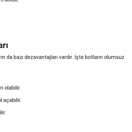
arı
rın da bazı dezavantajları vardır. İşte botların olumsuz
 olabilir.
l açabilir.
ir.