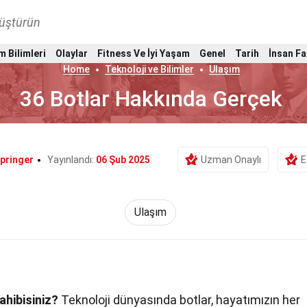
nüştürün
m Bilimleri
Olaylar
Fitness Ve İyi Yaşam
Genel
Tarih
İnsan Fa
Home
Teknoloji ve Bilimler
Ulaşım
36 Botlar Hakkında Gerçek
Springer
Yayınlandı:
06 Şub 2025
Uzman Onaylı
E
Ulaşım
ahibisiniz?
Teknoloji dünyasında botlar, hayatımızın her