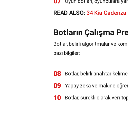
07
Oyun botları, oyunculara yard
READ ALSO:
34 Kia Cadenza
Botların Çalışma Pre
Botlar, belirli algoritmalar ve komu
bazı bilgiler:
08
Botlar, belirli anahtar kelime
09
Yapay zeka ve makine öğrenim
10
Botlar, sürekli olarak veri to