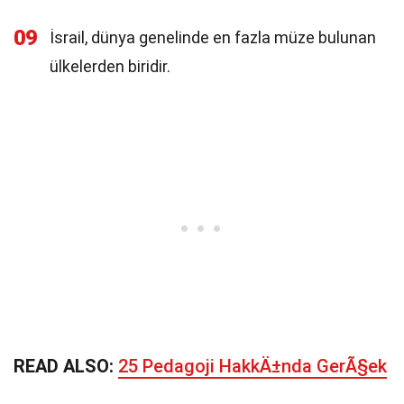
09
İsrail, dünya genelinde en fazla müze bulunan
ülkelerden biridir.
READ ALSO:
25 Pedagoji HakkÄ±nda GerÃ§ek