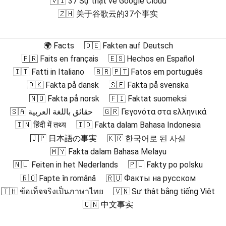
🇻🇮 37 Sự thật về Google Cloud
🇿🇭 关于谷歌云的37个事实
🌍 Facts
🇩🇪 Fakten auf Deutsch
🇫🇷 Faits en français
🇪🇸 Hechos en Español
🇮🇹 Fatti in Italiano
🇧🇷 🇵🇹 Fatos em português
🇩🇰 Fakta på dansk
🇸🇪 Fakta på svenska
🇳🇴 Fakta på norsk
🇫🇮 Faktat suomeksi
🇸🇦 حقائق باللغة العربية
🇬🇷 Γεγονότα στα ελληνικά
🇮🇳 हिंदी में तथ्य
🇮🇩 Fakta dalam Bahasa Indonesia
🇯🇵 日本語の事実
🇰🇷 한국어로 된 사실
🇲🇾 Fakta dalam Bahasa Melayu
🇳🇱 Feiten in het Nederlands
🇵🇱 Fakty po polsku
🇷🇴 Fapte în română
🇷🇺 Факты на русском
🇹🇭 ข้อเท็จจริงเป็นภาษาไทย
🇻🇳 Sự thật bằng tiếng Việt
🇨🇳 中文事实