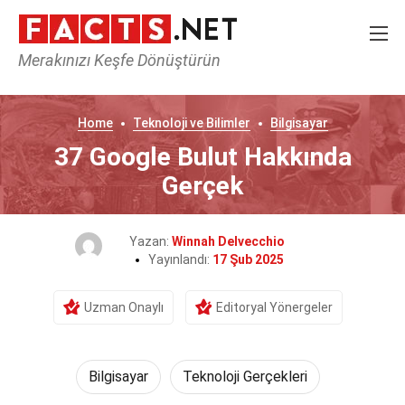
Merakınızı Keşfe Dönüştürün
Home
Teknoloji ve Bilimler
Bilgisayar
37 Google Bulut Hakkında
Gerçek
Yazan:
Winnah Delvecchio
Yayınlandı:
17 Şub 2025
Uzman Onaylı
Editoryal Yönergeler
Bilgisayar
Teknoloji Gerçekleri