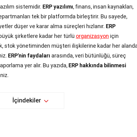
azılım sistemidir.
ERP yazılımı
, finans, insan kaynakları,
 departmanları tek bir platformda birleştirir. Bu sayede,
iyetler düşer ve karar alma süreçleri hızlanır.
ERP
büyük şirketlere kadar her türlü
organizasyon
için
k, stok yönetiminden müşteri ilişkilerine kadar her aland
niz.
ERP'nin faydaları
arasında, veri bütünlüğü, süreç
porlama yer alır. Bu yazıda,
ERP hakkında bilinmesi
niz.
İçindekiler