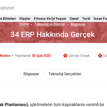
nüştürün
m Bilimleri
Olaylar
Fitness Ve İyi Yaşam
Genel
Tarih
İnsan Fa
Home
Teknoloji ve Bilimler
Bilgisayar
34 ERP Hakkında Gerçek
 Newlin
Yayınlandı:
05 Şub 2025
Uzman Onaylı
Ed
Bilgisayar
Teknoloji Gerçekleri
ak Planlaması)
, işletmelerin tüm kaynaklarını verimli bir