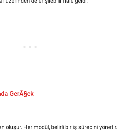
r üzerinden de erişilebilir hale geldi.
nda GerÃ§ek
n oluşur. Her modül, belirli bir iş sürecini yönetir.