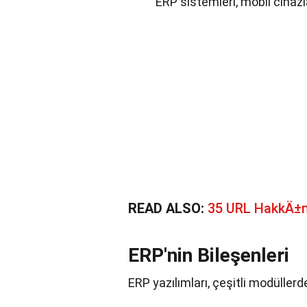
ERP sistemleri, mobil cihazla
READ ALSO:
35 URL HakkÄ±
ERP'nin Bileşenleri
ERP yazılımları, çeşitli modüllerde