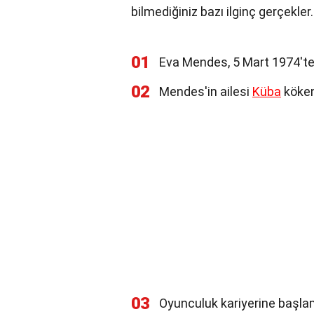
bilmediğiniz bazı ilginç gerçekler.
01
Eva Mendes, 5 Mart 1974'te 
02
Mendes'in ailesi
Küba
köken
03
Oyunculuk kariyerine başl