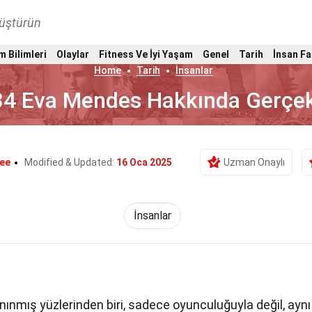
nüştürün
m Bilimleri
Olaylar
Fitness Ve İyi Yaşam
Genel
Tarih
İnsan Fa
Home
Tarih
İnsanlar
34 Eva Mendes Hakkında Gerçe
ee
Modified & Updated:
16 Oca 2025
Uzman Onaylı
İnsanlar
nınmış yüzlerinden biri, sadece oyunculuğuyla değil, aynı