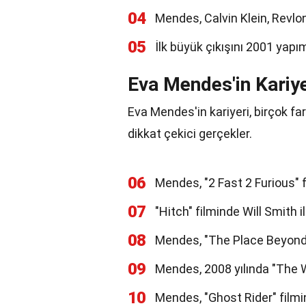
04
Mendes, Calvin Klein, Revlo
05
İlk büyük çıkışını 2001 yapım
Eva Mendes'in Kariye
Eva Mendes'in kariyeri, birçok fark
dikkat çekici gerçekler.
06
Mendes, "2 Fast 2 Furious" 
07
"Hitch" filminde Will Smith i
08
Mendes, "The Place Beyond th
09
Mendes, 2008 yılında "The 
10
Mendes, "Ghost Rider" filmi