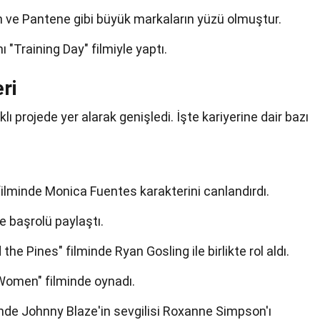
n ve Pantene gibi büyük markaların yüzü olmuştur.
ı "Training Day" filmiyle yaptı.
ri
lı projede yer alarak genişledi. İşte kariyerine dair bazı
filminde Monica Fuentes karakterini canlandırdı.
le başrolü paylaştı.
e Pines" filminde Ryan Gosling ile birlikte rol aldı.
Women" filminde oynadı.
nde Johnny Blaze'in sevgilisi Roxanne Simpson'ı