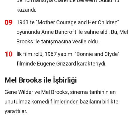
performansıyla Clarence Derwent Ödülü'nü
kazandı.
09
1963'te "Mother Courage and Her Children"
oyununda Anne Bancroft ile sahne aldı. Bu, Mel
Brooks ile tanışmasına vesile oldu.
10
İlk film rolü, 1967 yapımı "Bonnie and Clyde"
filminde Eugene Grizzard karakteriydi.
Mel Brooks ile İşbirliği
Gene Wilder ve Mel Brooks, sinema tarihinin en
unutulmaz komedi filmlerinden bazılarını birlikte
yarattılar.