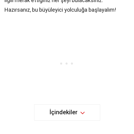
ilgili merak ettiğiniz her şeyi bulacaksınız.
Hazırsanız, bu büyüleyici yolculuğa başlayalım!
İçindekiler