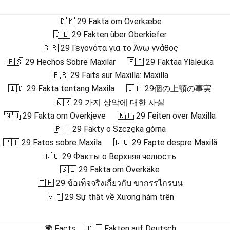
🇩🇰 29 Fakta om Overkæbe
🇩🇪 29 Fakten über Oberkiefer
🇬🇷 29 Γεγονότα για το Άνω γνάθος
🇪🇸 29 Hechos Sobre Maxilar
🇫🇮 29 Faktaa Yläleuka
🇫🇷 29 Faits sur Maxilla: Maxilla
🇮🇩 29 Fakta tentang Maxila
🇯🇵 29個の上顎の事実
🇰🇷 29 가지 상악에 대한 사실
🇳🇴 29 Fakta om Overkjeve
🇳🇱 29 Feiten over Maxilla
🇵🇱 29 Fakty o Szczęka górna
🇵🇹 29 Fatos sobre Maxila
🇷🇴 29 Fapte despre Maxilă
🇷🇺 29 Факты о Верхняя челюсть
🇸🇪 29 Fakta om Överkäke
🇹🇭 29 ข้อเท็จจริงเกี่ยวกับ ขากรรไกรบน
🇻🇮 29 Sự thật về Xương hàm trên
🌍 Facts
🇩🇪 Fakten auf Deutsch