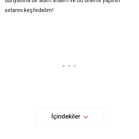
dünyasına bir adım atalım ve bu önemli yapının
sırlarını keşfedelim!
İçindekiler