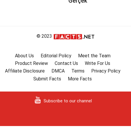
Gerçek
© 2023
About Us
Editorial Policy
Meet the Team
Product Review
Contact Us
Write For Us
Affiliate Disclosure
DMCA
Terms
Privacy Policy
Submit Facts
More Facts
Subscribe to our channel