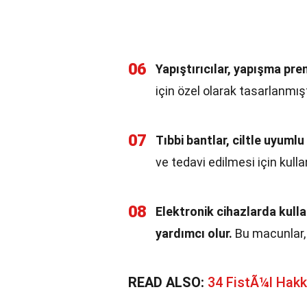
06
Yapıştırıcılar, yapışma pren
için özel olarak tasarlanmışt
07
Tıbbi bantlar, ciltle uyuml
ve tedavi edilmesi için kullanı
08
Elektronik cihazlarda kull
yardımcı olur.
Bu macunlar, b
READ ALSO:
34 FistÃ¼l Hak