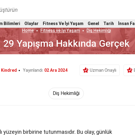
nüştürün
m Bilimleri
Olaylar
Fitness Ve İyi Yaşam
Genel
Tarih
İnsan Fa
Home
Fitness ve İyi Yaşam
Diş Hekimliği
29 Yapışma Hakkında Gerçek
 Kindred
Yayınlandı:
02 Ara 2024
Uzman Onaylı
Diş Hekimliği
lı yüzeyin birbirine tutunmasıdır. Bu olay, günlük