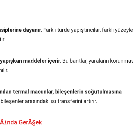
siplerine dayanır.
Farklı türde yapıştırıcılar, farklı yüzeyle
ır.
u yapışkan maddeler içerir.
Bu bantlar, yaraların korunmas
lır.
anılan termal macunlar, bileşenlerin soğutulmasına
ileşenler arasındaki ısı transferini artırır.
kÄ±nda GerÃ§ek