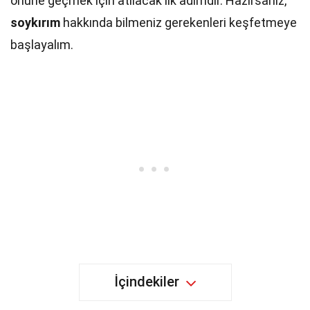
önüne geçmek için atılacak ilk adımdır. Hazırsanız,
soykırım
hakkında bilmeniz gerekenleri keşfetmeye
başlayalım.
İçindekiler