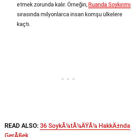
etmek zorunda kalır. Örneğin,
Ruanda Soykırımı
sırasında milyonlarca insan komşu ülkelere
kaçtı.
READ ALSO:
36 SoykÃ¼tÃ¼ÄŸÃ¼ HakkÄ±nda
GerÃ§ek