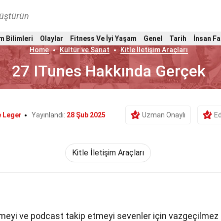
nüştürün
m Bilimleri
Olaylar
Fitness Ve İyi Yaşam
Genel
Tarih
İnsan Fa
Home
Kültür ve Sanat
Kitle İletişim Araçları
27 ITunes Hakkında Gerçek
 Leger
Yayınlandı:
28 Şub 2025
Uzman Onaylı
Ed
Kitle İletişim Araçları
emeyi ve podcast takip etmeyi sevenler için vazgeçilmez