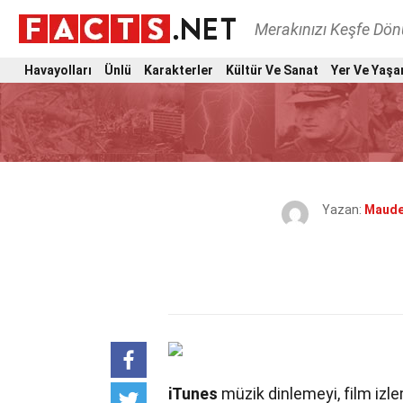
Merakınızı Keşfe Dö
Havayolları
Ünlü
Karakterler
Kültür Ve Sanat
Yer Ve Yaşa
Yazan:
Maude
iTunes
müzik dinlemeyi, film izl