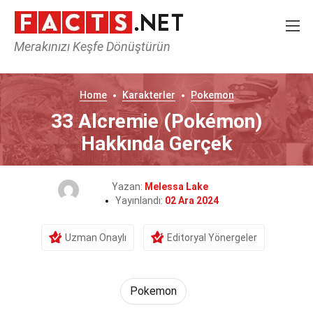
Merakınızı Keşfe Dönüştürün
Home
Karakterler
Pokemon
33 Alcremie (Pokémon)
Hakkında Gerçek
Yazan:
Melessa Lake
Yayınlandı:
02 Ara 2024
Uzman Onaylı
Editoryal Yönergeler
Pokemon