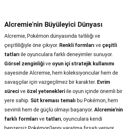
Alcremie'nin Büyüleyici Dünyası
Alcremie, Pokémon dünyasında tatlılığı ve
çeşitliliğiyle öne çıkıyor.
Renkli formları
ve
çeşitli
tatları
ile oyunculara farklı deneyimler sunuyor.
Görsel zenginliği
ve
oyun içi stratejik kullanımı
sayesinde Alcremie, hem koleksiyoncular hem de
savaşçılar için vazgeçilmez bir karakter.
Evrim
süreci
ve
özel yetenekleri
ile oyun içinde önemli bir
yere sahip.
Süt kreması temalı
bu Pokémon, hem
sevimli hem de güçlü olmayı başarıyor.
Alcremie'nin
farklı formları
ve
tatları
, oyunculara kendi
benzersiz Pokémon'larını yaratma fırsatı veriyor.