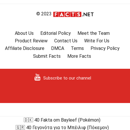
© 2023
About Us
Editorial Policy
Meet the Team
Product Review
Contact Us
Write For Us
Affiliate Disclosure
DMCA
Terms
Privacy Policy
Submit Facts
More Facts
Subscribe to our channel
🇩🇰 40 Fakta om Bayleef (Pokémon)
🇬🇷 40 Γεγονότα για το Μπέιλιφ (Πόκεμον)