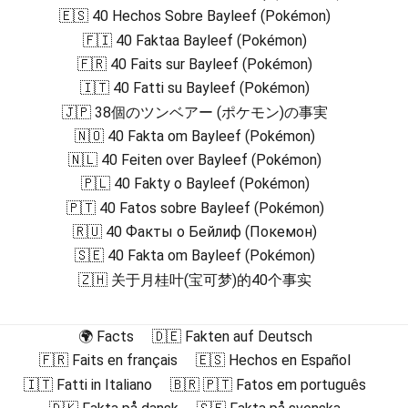
🇪🇸 40 Hechos Sobre Bayleef (Pokémon)
🇫🇮 40 Faktaa Bayleef (Pokémon)
🇫🇷 40 Faits sur Bayleef (Pokémon)
🇮🇹 40 Fatti su Bayleef (Pokémon)
🇯🇵 38個のツンベアー (ポケモン)の事実
🇳🇴 40 Fakta om Bayleef (Pokémon)
🇳🇱 40 Feiten over Bayleef (Pokémon)
🇵🇱 40 Fakty o Bayleef (Pokémon)
🇵🇹 40 Fatos sobre Bayleef (Pokémon)
🇷🇺 40 Факты о Бейлиф (Покемон)
🇸🇪 40 Fakta om Bayleef (Pokémon)
🇿🇭 关于月桂叶(宝可梦)的40个事实
🌍 Facts
🇩🇪 Fakten auf Deutsch
🇫🇷 Faits en français
🇪🇸 Hechos en Español
🇮🇹 Fatti in Italiano
🇧🇷 🇵🇹 Fatos em português