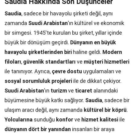
Saudia Hakkında Son Düşünceler
Saudia
, sadece bir havayolu şirketi değil, aynı
zamanda
Suudi Arabistan
'ın kültürel ve ekonomik
bir simgesi. 1945'te kurulan bu şirket, yıllar içinde
büyük bir dönüşüm geçirdi.
Dünyanın en büyük
havayolu şirketlerinden biri
haline geldi.
Modern
filoları
,
güvenlik standartları
ve
müşteri hizmetleri
ile tanınıyor. Ayrıca,
çevre dostu
uygulamaları ve
sosyal sorumluluk projeleri
ile de dikkat çekiyor.
Suudi Arabistan
'ın
turizm
ve
ticaret
alanındaki
büyümesine büyük katkı sağlıyor.
Saudia
, sadece bir
ulaşım aracı değil, aynı zamanda
kültürel bir köprü
.
Yolcularına
sunduğu
konfor
ve
hizmet kalitesi
ile
dünyanın dört bir yanından
insanları bir araya