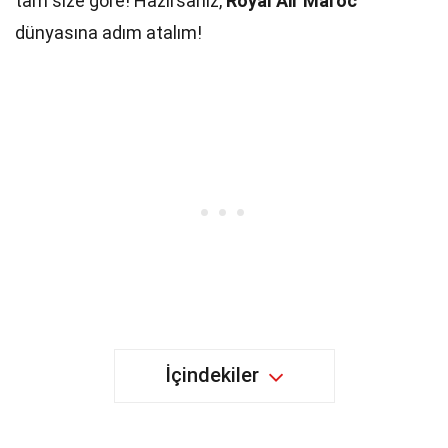
tam size göre! Hazırsanız,
Royal Air Maroc
dünyasına adım atalım!
İçindekiler