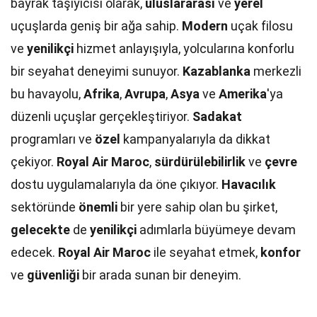
bayrak taşıyıcısı olarak,
uluslararası
ve
yerel
uçuşlarda geniş bir ağa sahip.
Modern
uçak filosu
ve
yenilikçi
hizmet anlayışıyla, yolcularına konforlu
bir seyahat deneyimi sunuyor.
Kazablanka
merkezli
bu havayolu,
Afrika
,
Avrupa
,
Asya
ve
Amerika
'ya
düzenli uçuşlar gerçekleştiriyor.
Sadakat
programları ve
özel
kampanyalarıyla da dikkat
çekiyor.
Royal Air Maroc
,
sürdürülebilirlik
ve
çevre
dostu uygulamalarıyla da öne çıkıyor.
Havacılık
sektöründe
önemli
bir yere sahip olan bu şirket,
gelecekte
de
yenilikçi
adımlarla büyümeye devam
edecek.
Royal Air Maroc
ile seyahat etmek,
konfor
ve
güvenliği
bir arada sunan bir deneyim.