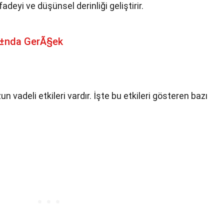
fadeyi ve düşünsel derinliği geliştirir.
Ä±nda GerÃ§ek
i
n vadeli etkileri vardır. İşte bu etkileri gösteren bazı