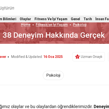
nüştürün
m Bilimleri
Olaylar
Fitness Ve İyi Yaşam
Genel
Tarih
İnsan Fa
Home
Fitness ve İyi Yaşam
Psikoloji
38 Deneyim Hakkında Gerçek
aver
Modified & Updated:
16 Oca 2025
Uzman Onaylı
Psikoloji
ımız olaylar ve bu olaylardan öğrendiklerimizdir.
Deneyi