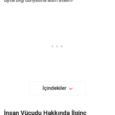
dijital bilgi dünyasına adım atalım!
İçindekiler
İnsan Vücudu Hakkında İlginç