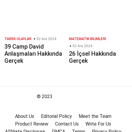
TARIHI OLAYLAR
02 Ara 2024
MATEMATIK BILIMLERI
39 Camp David
02 Ara 2024
Anlaşmaları Hakkında
26 İçsel Hakkında
Gerçek
Gerçek
© 2023
About Us
Editorial Policy
Meet the Team
Product Review
Contact Us
Write For Us
Affiliate Disclosure
DMCA
Terms
Privacy Policy