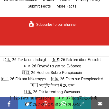
Submit Facts
More Facts
Subscribe to our channel
🇩🇰 26 Fakta om Indsigt
🇩🇪 26 Fakten über Einsicht
🇬🇷 26 Γεγονότα για το Ενόραση
🇪🇸 26 Hechos Sobre Perspicacia
🇫🇮 26 Faktaa Näkemyys
🇫🇷 26 Faits sur Perspicacité
🇭🇮 अंतर्दृष्टि के बारे में 26 तथ्य
🇮🇩 26 Fakta tentang Wawasan
🇮🇹 26 Fatti su Intuizione
🇯🇵 37個の瞑想の事実
🇰🇷 26 가지 통찰력에 대한 사실