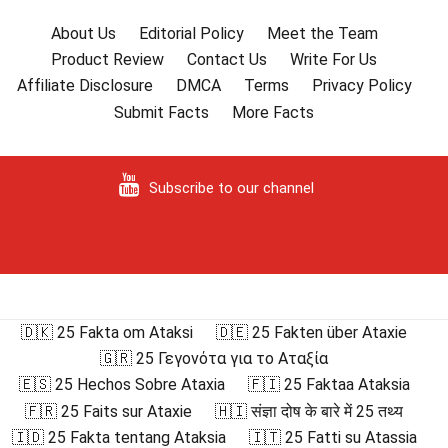
About Us
Editorial Policy
Meet the Team
Product Review
Contact Us
Write For Us
Affiliate Disclosure
DMCA
Terms
Privacy Policy
Submit Facts
More Facts
Subscribe to our channel
🇩🇰 25 Fakta om Ataksi
🇩🇪 25 Fakten über Ataxie
🇬🇷 25 Γεγονότα για το Αταξία
🇪🇸 25 Hechos Sobre Ataxia
🇫🇮 25 Faktaa Ataksia
🇫🇷 25 Faits sur Ataxie
🇭🇮 संज्ञा दोष के बारे में 25 तथ्य
🇮🇩 25 Fakta tentang Ataksia
🇮🇹 25 Fatti su Atassia