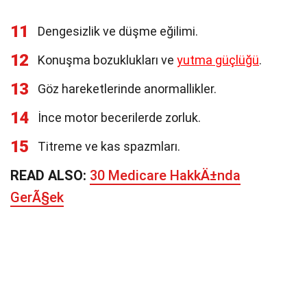
11
Dengesizlik ve düşme eğilimi.
12
Konuşma bozuklukları ve
yutma güçlüğü
.
13
Göz hareketlerinde anormallikler.
14
İnce motor becerilerde zorluk.
15
Titreme ve kas spazmları.
READ ALSO:
30 Medicare HakkÄ±nda
GerÃ§ek