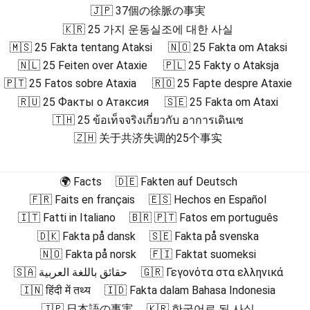
🇯🇵 37個の徐脈の事実
🇰🇷 25 가지 운동실조에 대한 사실
🇲🇸 25 Fakta tentang Ataksi
🇳🇴 25 Fakta om Ataksi
🇳🇱 25 Feiten over Ataxie
🇵🇱 25 Fakty o Ataksja
🇵🇹 25 Fatos sobre Ataxia
🇷🇴 25 Fapte despre Ataxie
🇷🇺 25 Факты о Атаксия
🇸🇪 25 Fakta om Ataxi
🇹🇭 25 ข้อเท็จจริงเกี่ยวกับ อาการเดินเซ
🇿🇭 关于共济失调的25个事实
🌍 Facts
🇩🇪 Fakten auf Deutsch
🇫🇷 Faits en français
🇪🇸 Hechos en Español
🇮🇹 Fatti in Italiano
🇧🇷 🇵🇹 Fatos em português
🇩🇰 Fakta på dansk
🇸🇪 Fakta på svenska
🇳🇴 Fakta på norsk
🇫🇮 Faktat suomeksi
🇸🇦 حقائق باللغة العربية
🇬🇷 Γεγονότα στα ελληνικά
🇮🇳 हिंदी में तथ्य
🇮🇩 Fakta dalam Bahasa Indonesia
🇯🇵 日本語の事実
🇰🇷 한국어로 된 사실