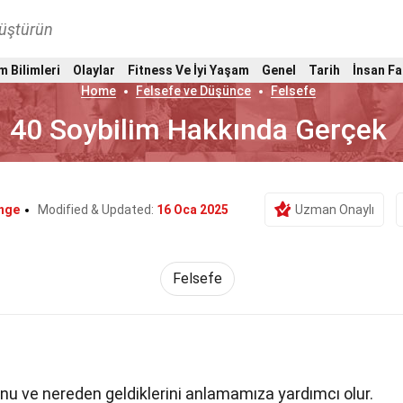
nüştürün
m Bilimleri
Olaylar
Fitness Ve İyi Yaşam
Genel
Tarih
İnsan Fa
Home
Felsefe ve Düşünce
Felsefe
40 Soybilim Hakkında Gerçek
nge
Modified & Updated:
16 Oca 2025
Uzman Onaylı
Felsefe
unu ve nereden geldiklerini anlamamıza yardımcı olur.