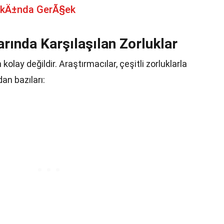
kkÄ±nda GerÃ§ek
rında Karşılaşılan Zorluklar
olay değildir. Araştırmacılar, çeşitli zorluklarla
dan bazıları: