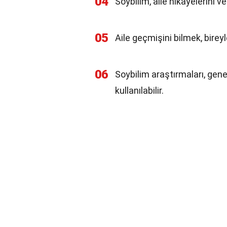
04
Soybilim, aile hikayelerini 
05
Aile geçmişini bilmek, bireyle
06
Soybilim araştırmaları, gene
kullanılabilir.