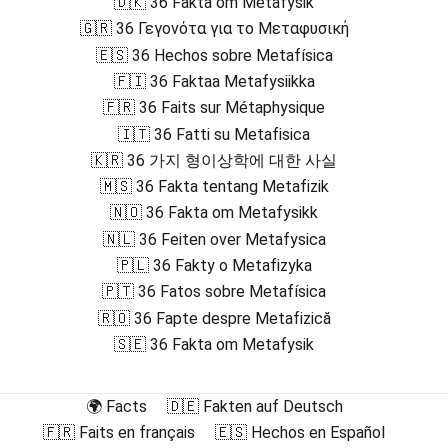
🇩🇰 36 Fakta om Metafysik
🇬🇷 36 Γεγονότα για το Μεταφυσική
🇪🇸 36 Hechos sobre Metafísica
🇫🇮 36 Faktaa Metafysiikka
🇫🇷 36 Faits sur Métaphysique
🇮🇹 36 Fatti su Metafisica
🇰🇷 36 가지 형이상학에 대한 사실
🇲🇸 36 Fakta tentang Metafizik
🇳🇴 36 Fakta om Metafysikk
🇳🇱 36 Feiten over Metafysica
🇵🇱 36 Fakty o Metafizyka
🇵🇹 36 Fatos sobre Metafísica
🇷🇴 36 Fapte despre Metafizică
🇸🇪 36 Fakta om Metafysik
🌍 Facts
🇩🇪 Fakten auf Deutsch
🇫🇷 Faits en français
🇪🇸 Hechos en Español