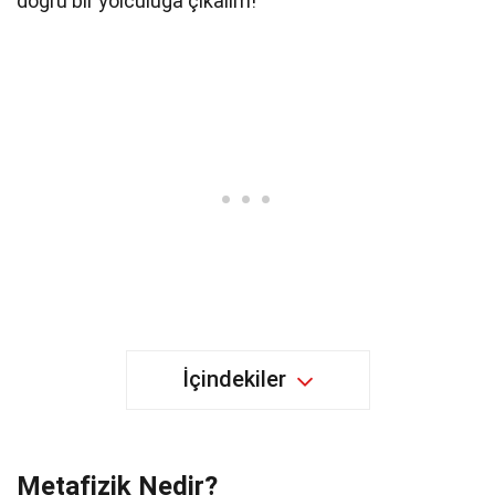
doğru bir yolculuğa çıkalım!
İçindekiler
Metafizik Nedir?