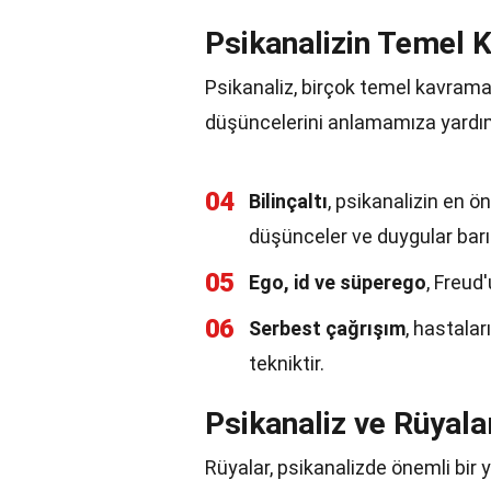
Psikanalizin Temel 
Psikanaliz, birçok temel kavrama 
düşüncelerini anlamamıza yardım
04
Bilinçaltı
, psikanalizin en ö
düşünceler ve duygular barın
05
Ego, id ve süperego
, Freud'
06
Serbest çağrışım
, hastalar
tekniktir.
Psikanaliz ve Rüyala
Rüyalar, psikanalizde önemli bir ye