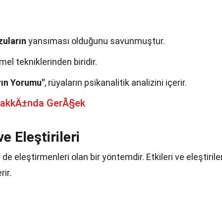
rzuların
yansıması olduğunu savunmuştur.
mel tekniklerinden biridir.
rın Yorumu"
, rüyaların psikanalitik analizini içerir.
HakkÄ±nda GerÃ§ek
ve Eleştirileri
e eleştirmenleri olan bir yöntemdir. Etkileri ve eleştiriler
ir.