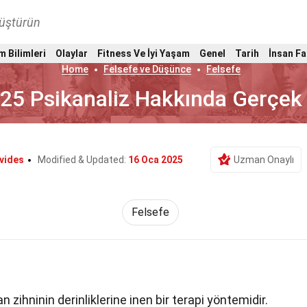
nüştürün
m Bilimleri
Olaylar
Fitness Ve İyi Yaşam
Genel
Tarih
İnsan Fa
Home
Felsefe ve Düşünce
Felsefe
25 Psikanaliz Hakkında Gerçek
vides
Modified & Updated:
16 Oca 2025
Uzman Onaylı
Felsefe
n zihninin derinliklerine inen bir terapi yöntemidir.