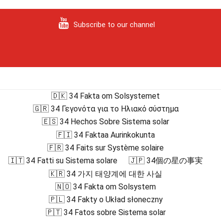
Subscribe to our channel
🇩🇰 34 Fakta om Solsystemet
🇬🇷 34 Γεγονότα για το Ηλιακό σύστημα
🇪🇸 34 Hechos Sobre Sistema solar
🇫🇮 34 Faktaa Aurinkokunta
🇫🇷 34 Faits sur Système solaire
🇮🇹 34 Fatti su Sistema solare
🇯🇵 34個の星の事実
🇰🇷 34 가지 태양계에 대한 사실
🇳🇴 34 Fakta om Solsystem
🇵🇱 34 Fakty o Układ słoneczny
🇵🇹 34 Fatos sobre Sistema solar