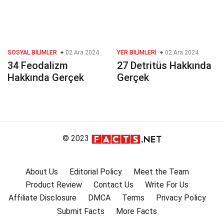
SOSYAL BILIMLER
02 Ara 2024
YER BILIMLERI
02 Ara 2024
34 Feodalizm
27 Detritüs Hakkında
Hakkında Gerçek
Gerçek
© 2023
About Us
Editorial Policy
Meet the Team
Product Review
Contact Us
Write For Us
Affiliate Disclosure
DMCA
Terms
Privacy Policy
Submit Facts
More Facts