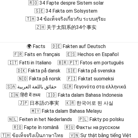
🇷🇴 34 Fapte despre Sistem solar
🇸🇪 34 Fakta om Solsystem
🇹🇭 34 ข้อเท็จจริงเกี่ยวกับ ระบบสุริยะ
🇿🇭 关于太阳系的34个事实
🌍 Facts
🇩🇪 Fakten auf Deutsch
🇫🇷 Faits en français
🇪🇸 Hechos en Español
🇮🇹 Fatti in Italiano
🇧🇷 🇵🇹 Fatos em português
🇩🇰 Fakta på dansk
🇸🇪 Fakta på svenska
🇳🇴 Fakta på norsk
🇫🇮 Faktat suomeksi
🇸🇦 حقائق باللغة العربية
🇬🇷 Γεγονότα στα ελληνικά
🇮🇳 हिंदी में तथ्य
🇮🇩 Fakta dalam Bahasa Indonesia
🇯🇵 日本語の事実
🇰🇷 한국어로 된 사실
🇲🇾 Fakta dalam Bahasa Melayu
🇳🇱 Feiten in het Nederlands
🇵🇱 Fakty po polsku
🇷🇴 Fapte în română
🇷🇺 Факты на русском
🇹🇭 ข้อเท็จจริงเป็นภาษาไทย
🇻🇳 Sự thật bằng tiếng Việt