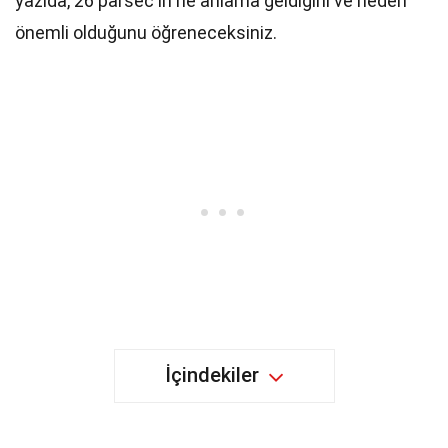
yazıda, 26 parsec'in ne anlama geldiğini ve neden
önemli olduğunu öğreneceksiniz.
İçindekiler