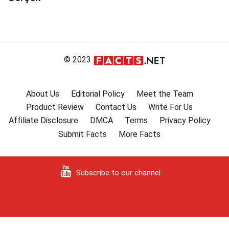
© 2023
About Us
Editorial Policy
Meet the Team
Product Review
Contact Us
Write For Us
Affiliate Disclosure
DMCA
Terms
Privacy Policy
Submit Facts
More Facts
Subscribe to our channel