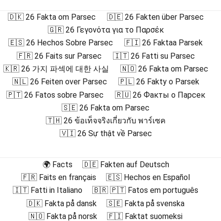
🇩🇰 26 Fakta om Parsec
🇩🇪 26 Fakten über Parsec
🇬🇷 26 Γεγονότα για το Παρσέκ
🇪🇸 26 Hechos Sobre Parsec
🇫🇮 26 Faktaa Parsek
🇫🇷 26 Faits sur Parsec
🇮🇹 26 Fatti su Parsec
🇰🇷 26 가지 파섹에 대한 사실
🇳🇴 26 Fakta om Parsec
🇳🇱 26 Feiten over Parsec
🇵🇱 26 Fakty o Parsek
🇵🇹 26 Fatos sobre Parsec
🇷🇺 26 Факты о Парсек
🇸🇪 26 Fakta om Parsec
🇹🇭 26 ข้อเท็จจริงเกี่ยวกับ พาร์เซค
🇻🇮 26 Sự thật về Parsec
🌍 Facts
🇩🇪 Fakten auf Deutsch
🇫🇷 Faits en français
🇪🇸 Hechos en Español
🇮🇹 Fatti in Italiano
🇧🇷 🇵🇹 Fatos em português
🇩🇰 Fakta på dansk
🇸🇪 Fakta på svenska
🇳🇴 Fakta på norsk
🇫🇮 Faktat suomeksi