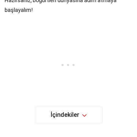
Hazırsanız, böğürtlen dünyasına adım atmaya
başlayalım!
İçindekiler