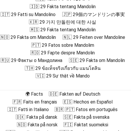
🇮🇩 29 Fakta tentang Mandolin
🇮🇹 29 Fatti su Mandolino
🇯🇵 29個のマンドリンの事実
🇰🇷 29 가지 만돌린에 대한 사실
🇲🇸 29 Fakta tentang Mandolin
🇳🇴 29 Fakta om Mandolin
🇳🇱 29 Feiten over Mandoline
🇵🇹 29 Fatos sobre Mandolim
🇷🇴 29 Fapte despre Mandolin
🇷🇺 29 Факты о Мандолина
🇸🇪 29 Fakta om Mandolin
🇹🇭 29 ข้อเท็จจริงเกี่ยวกับ แมนโดลิน
🇻🇮 29 Sự thật về Mando
🌍 Facts
🇩🇪 Fakten auf Deutsch
🇫🇷 Faits en français
🇪🇸 Hechos en Español
🇮🇹 Fatti in Italiano
🇧🇷 🇵🇹 Fatos em português
🇩🇰 Fakta på dansk
🇸🇪 Fakta på svenska
🇳🇴 Fakta på norsk
🇫🇮 Faktat suomeksi