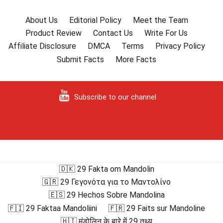
About Us
Editorial Policy
Meet the Team
Product Review
Contact Us
Write For Us
Affiliate Disclosure
DMCA
Terms
Privacy Policy
Submit Facts
More Facts
Subscribe to our channel
🇩🇰 29 Fakta om Mandolin
🇬🇷 29 Γεγονότα για το Μαντολίνο
🇪🇸 29 Hechos Sobre Mandolina
🇫🇮 29 Faktaa Mandoliini
🇫🇷 29 Faits sur Mandoline
🇭🇮 मंडोलिन के बारे में 29 तथ्य