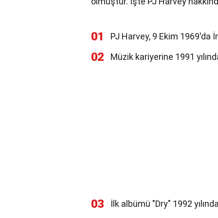
olmuştur. İşte PJ Harvey hakkınd
01
PJ Harvey, 9 Ekim 1969'da İ
02
Müzik kariyerine 1991 yılınd
03
İlk albümü "Dry" 1992 yılınd