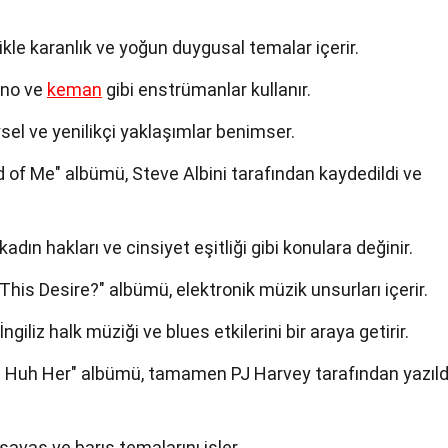
ikle karanlık ve yoğun duygusal temalar içerir.
yano ve
keman
gibi enstrümanlar kullanır.
el ve yenilikçi yaklaşımlar benimser.
d of Me" albümü, Steve Albini tarafından kaydedildi ve
dın hakları ve cinsiyet eşitliği gibi konulara değinir.
This Desire?" albümü, elektronik müzik unsurları içerir.
giliz halk müziği ve blues etkilerini bir araya getirir.
h Huh Her" albümü, tamamen PJ Harvey tarafından yazıldı
avaş ve barış temalarını işler.