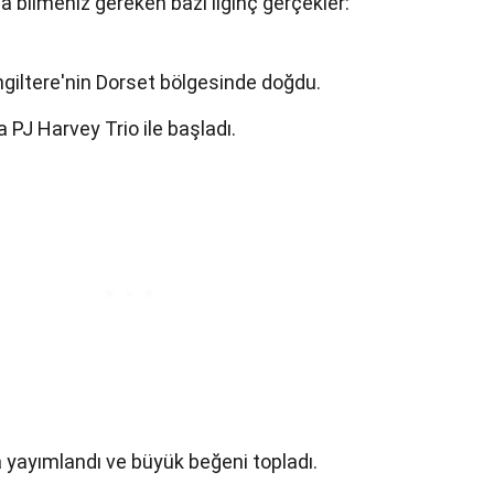
a bilmeniz gereken bazı ilginç gerçekler:
ngiltere'nin Dorset bölgesinde doğdu.
a PJ Harvey Trio ile başladı.
a yayımlandı ve büyük beğeni topladı.