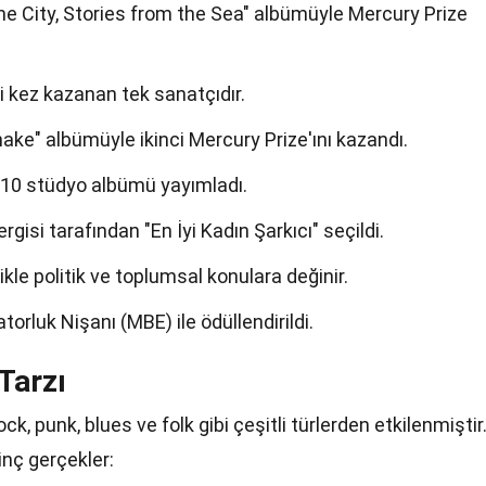
the City, Stories from the Sea" albümüyle Mercury Prize
ki kez kazanan tek sanatçıdır.
ake" albümüyle ikinci Mercury Prize'ını kazandı.
 10 stüdyo albümü yayımladı.
rgisi tarafından "En İyi Kadın Şarkıcı" seçildi.
kle politik ve toplumsal konulara değinir.
orluk Nişanı (MBE) ile ödüllendirildi.
Tarzı
ck, punk, blues ve folk gibi çeşitli türlerden etkilenmiştir
inç gerçekler: