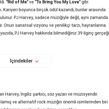
ldi.
"Rid of Me"
ve
"To Bring You My Love"
gibi
. Kariyeri boyunca birçok ödül kazandı, bunlar arasında
ulunur. PJ Harvey, sadece müziğiyle değil, aynı zamanda
nir. Onun sanatsal vizyonu ve yenilikçi tarzı, hayranlarına
azıda, PJ Harvey hakkında bilmediğiniz 39 ilginç gerçeğ
İçindekiler
n Harvey, İngiliz şarkıcı, söz yazarı ve müzisyendir.
lamış ve alternatif rock müziğin önemli isimlerinden biri