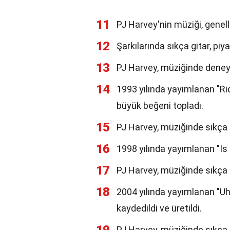
11
PJ Harvey'nin müziği, genell
12
Şarkılarında sıkça gitar, pi
13
PJ Harvey, müziğinde deneys
14
1993 yılında yayımlanan "Ri
büyük beğeni topladı.
15
PJ Harvey, müziğinde sıkça ka
16
1998 yılında yayımlanan "Is 
17
PJ Harvey, müziğinde sıkça İn
18
2004 yılında yayımlanan "U
kaydedildi ve üretildi.
PJ Harvey, müziğinde sıkça s