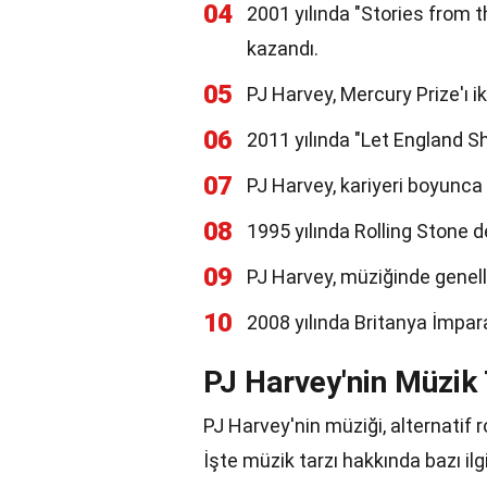
04
2001 yılında "Stories from 
kazandı.
05
PJ Harvey, Mercury Prize'ı i
06
2011 yılında "Let England Sh
07
PJ Harvey, kariyeri boyunca
08
1995 yılında Rolling Stone de
09
PJ Harvey, müziğinde genelli
10
2008 yılında Britanya İmparat
PJ Harvey'nin Müzik 
PJ Harvey'nin müziği, alternatif ro
İşte müzik tarzı hakkında bazı ilg