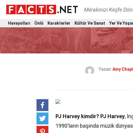
Merakınızı Keşfe Dö
Havayolları
Ünlü
Karakterler
Kültür Ve Sanat
Yer Ve Yaşa
Yazan:
Amy Chapi
PJ Harvey kimdir?
PJ Harvey
, İ
1990'ların başında müzik dünyası