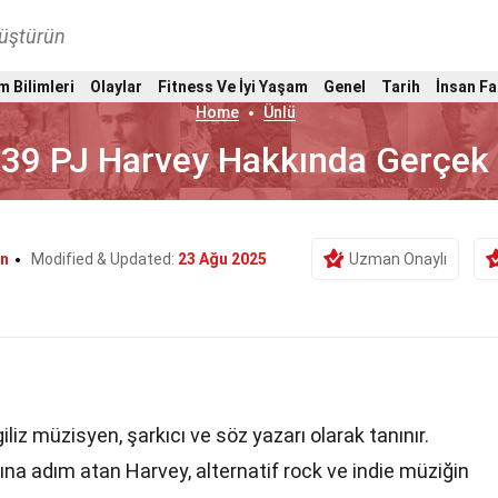
nüştürün
m Bilimleri
Olaylar
Fitness Ve İyi Yaşam
Genel
Tarih
İnsan Fa
Home
Ünlü
39 PJ Harvey Hakkında Gerçek
n
Modified & Updated:
23 Ağu 2025
Uzman Onaylı
ngiliz müzisyen, şarkıcı ve söz yazarı olarak tanınır.
na adım atan Harvey, alternatif rock ve indie müziğin