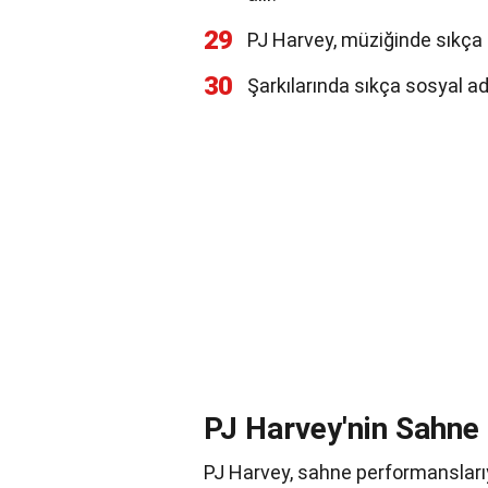
29
PJ Harvey, müziğinde sıkça İn
30
Şarkılarında sıkça sosyal ada
PJ Harvey'nin Sahne
PJ Harvey, sahne performanslarıy