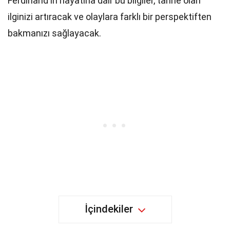
Ferdinand'ın hayatına dair bu bilgiler, tarihe olan
ilginizi artıracak ve olaylara farklı bir perspektiften
bakmanızı sağlayacak.
İçindekiler