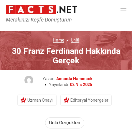
Merakınızı Keşfe Dönüştürün
Home
Ünlü
30 Franz Ferdinand Hakkında
Gerçek
Yazan:
Amanda Hammack
Yayınlandı:
02 Nis 2025
Uzman Onaylı
Editoryal Yönergeler
Ünlü Gerçekleri