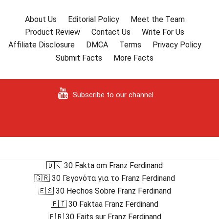
About Us
Editorial Policy
Meet the Team
Product Review
Contact Us
Write For Us
Affiliate Disclosure
DMCA
Terms
Privacy Policy
Submit Facts
More Facts
Subscribe to our channel
🇩🇰 30 Fakta om Franz Ferdinand
🇬🇷 30 Γεγονότα για το Franz Ferdinand
🇪🇸 30 Hechos Sobre Franz Ferdinand
🇫🇮 30 Faktaa Franz Ferdinand
🇫🇷 30 Faits sur Franz Ferdinand