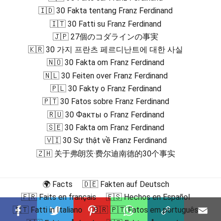
🇮🇩 30 Fakta tentang Franz Ferdinand
🇮🇹 30 Fatti su Franz Ferdinand
🇯🇵 27個のコダラインの事実
🇰🇷 30 가지 프란츠 페르디난트에 대한 사실
🇳🇴 30 Fakta om Franz Ferdinand
🇳🇱 30 Feiten over Franz Ferdinand
🇵🇱 30 Fakty o Franz Ferdinand
🇵🇹 30 Fatos sobre Franz Ferdinand
🇷🇺 30 Факты о Franz Ferdinand
🇸🇪 30 Fakta om Franz Ferdinand
🇻🇮 30 Sự thật về Franz Ferdinand
🇿🇭 关于弗朗茨·费尔迪南德的30个事实
🌍 Facts
🇩🇪 Fakten auf Deutsch
🇫🇷 Faits en français
🇪🇸 Hechos en Español
🇮🇹 Fatti in Italiano
🇧🇷 🇵🇹 Fatos em português