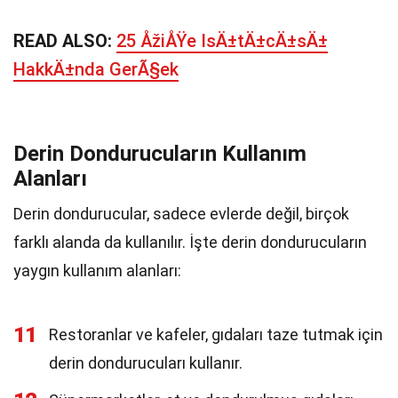
READ ALSO:
25 ÅžiÅŸe IsÄ±tÄ±cÄ±sÄ±
HakkÄ±nda GerÃ§ek
Derin Dondurucuların Kullanım
Alanları
Derin dondurucular, sadece evlerde değil, birçok
farklı alanda da kullanılır. İşte derin dondurucuların
yaygın kullanım alanları:
11
Restoranlar ve kafeler, gıdaları taze tutmak için
derin dondurucuları kullanır.