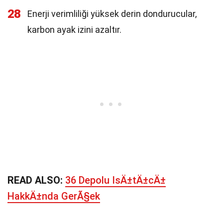
28
Enerji verimliliği yüksek derin dondurucular,
karbon ayak izini azaltır.
READ ALSO:
36 Depolu IsÄ±tÄ±cÄ±
HakkÄ±nda GerÃ§ek