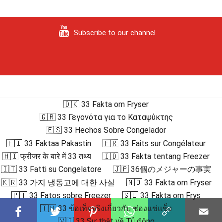
Subscribe to our channel
🇩🇰 33 Fakta om Fryser
🇬🇷 33 Γεγονότα για το Καταψύκτης
🇪🇸 33 Hechos Sobre Congelador
🇫🇮 33 Faktaa Pakastin
🇫🇷 33 Faits sur Congélateur
🇭🇮 फ्रीजर के बारे में 33 तथ्य
🇮🇩 33 Fakta tentang Freezer
🇮🇹 33 Fatti su Congelatore
🇯🇵 36個のメジャーの事実
🇰🇷 33 가지 냉동고에 대한 사실
🇳🇴 33 Fakta om Fryser
🇵🇹 33 Fatos sobre Freezer
🇸🇪 33 Fakta om Frys
🇹🇭 33 ข้อเท็จจริงเกี่ยวกับ ช่องแช่แข็ง
🇻🇮 33 Sự thật về Tủ đông