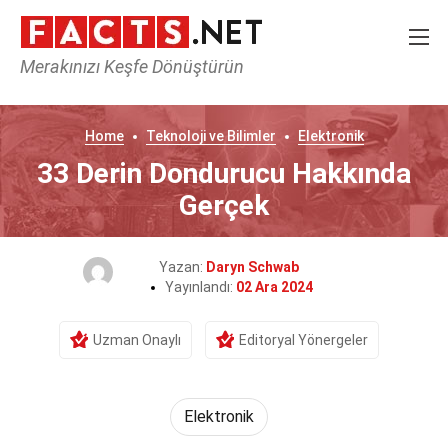
Merakınızı Keşfe Dönüştürün
Home
Teknoloji ve Bilimler
Elektronik
33 Derin Dondurucu Hakkında
Gerçek
Yazan:
Daryn Schwab
Yayınlandı:
02 Ara 2024
Uzman Onaylı
Editoryal Yönergeler
Elektronik