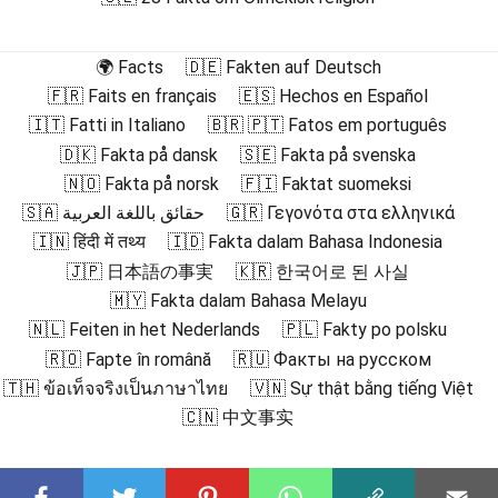
🌍 Facts
🇩🇪 Fakten auf Deutsch
🇫🇷 Faits en français
🇪🇸 Hechos en Español
🇮🇹 Fatti in Italiano
🇧🇷 🇵🇹 Fatos em português
🇩🇰 Fakta på dansk
🇸🇪 Fakta på svenska
🇳🇴 Fakta på norsk
🇫🇮 Faktat suomeksi
🇸🇦 حقائق باللغة العربية
🇬🇷 Γεγονότα στα ελληνικά
🇮🇳 हिंदी में तथ्य
🇮🇩 Fakta dalam Bahasa Indonesia
🇯🇵 日本語の事実
🇰🇷 한국어로 된 사실
🇲🇾 Fakta dalam Bahasa Melayu
🇳🇱 Feiten in het Nederlands
🇵🇱 Fakty po polsku
🇷🇴 Fapte în română
🇷🇺 Факты на русском
🇹🇭 ข้อเท็จจริงเป็นภาษาไทย
🇻🇳 Sự thật bằng tiếng Việt
🇨🇳 中文事实