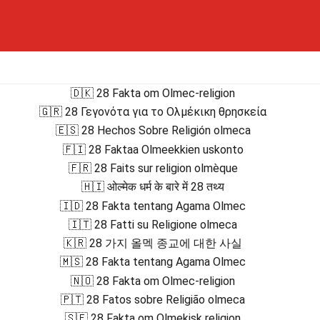
🇩🇰 28 Fakta om Olmec-religion
🇬🇷 28 Γεγονότα για το Ολμέκικη θρησκεία
🇪🇸 28 Hechos Sobre Religión olmeca
🇫🇮 28 Faktaa Olmeekkien uskonto
🇫🇷 28 Faits sur religion olmèque
🇭🇮 ओल्मेक धर्म के बारे में 28 तथ्य
🇮🇩 28 Fakta tentang Agama Olmec
🇮🇹 28 Fatti su Religione olmeca
🇰🇷 28 가지 올멕 종교에 대한 사실
🇲🇸 28 Fakta tentang Agama Olmec
🇳🇴 28 Fakta om Olmec-religion
🇵🇹 28 Fatos sobre Religião olmeca
🇸🇪 28 Fakta om Olmekisk religion