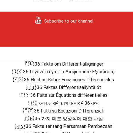
Subscribe to our channel
🇩🇰 36 Fakta om Differentialligninger
🇬🇷 36 Γεγονότα για το Διαφορικές Εξισώσεις
🇪🇸 36 Hechos Sobre Ecuaciones Diferenciales
🇫🇮 36 Faktaa Differentiaaliyhtälöt
🇫🇷 36 Faits sur Équations différentielles
🇭🇮 अवकल समीकरण के बारे में 36 तथ्य
🇮🇹 36 Fatti su Equazioni Differenziali
🇰🇷 36 가지 미분 방정식에 대한 사실
🇲🇸 36 Fakta tentang Persamaan Pembezaan