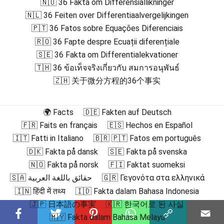
🇳🇴 36 Fakta om Differensiallikninger
🇳🇱 36 Feiten over Differentiaalvergelijkingen
🇵🇹 36 Fatos sobre Equações Diferenciais
🇷🇴 36 Fapte despre Ecuații diferențiale
🇸🇪 36 Fakta om Differentialekvationer
🇹🇭 36 ข้อเท็จจริงเกี่ยวกับ สมการอนุพันธ์
🇿🇭 关于微分方程的36个事实
🌍 Facts
🇩🇪 Fakten auf Deutsch
🇫🇷 Faits en français
🇪🇸 Hechos en Español
🇮🇹 Fatti in Italiano
🇧🇷 🇵🇹 Fatos em português
🇩🇰 Fakta på dansk
🇸🇪 Fakta på svenska
🇳🇴 Fakta på norsk
🇫🇮 Faktat suomeksi
🇸🇦 حقائق باللغة العربية
🇬🇷 Γεγονότα στα ελληνικά
🇮🇳 हिंदी में तथ्य
🇮🇩 Fakta dalam Bahasa Indonesia
🇯🇵 日本語の事実
🇰🇷 한국어로 된 사실
🇲🇾 Fakta dalam Bahasa Melayu