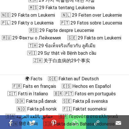
🇰🇷 29 가지 백혈병에 대한 사실
🇲🇸 29 Fakta tentang Leukemia
🇳🇴 29 Fakta om Leukemi
🇳🇱 29 Feiten over Leukemie
🇵🇱 29 Fakty o Leukemia
🇵🇹 29 Fatos sobre Leucemia
🇷🇴 29 Fapte despre Leucemie
🇷🇺 29 Факты о Лейкемия
🇸🇪 29 Fakta om Leukemi
🇹🇭 29 ข้อเท็จจริงเกี่ยวกับ ลูคีเมีย
🇻🇮 29 Sự thật về Bệnh bạch cầu
🇿🇭 关于白血病的29个事实
🌍 Facts
🇩🇪 Fakten auf Deutsch
🇫🇷 Faits en français
🇪🇸 Hechos en Español
🇮🇹 Fatti in Italiano
🇧🇷 🇵🇹 Fatos em português
🇩🇰 Fakta på dansk
🇸🇪 Fakta på svenska
🇳🇴 Fakta på norsk
🇫🇮 Faktat suomeksi
🇸🇦 حقائق باللغة العربية
🇬🇷 Γεγονότα στα ελληνικά
🇮🇳 हिंदी में तथ्य
🇮🇩 Fakta dalam Bahasa Indonesia