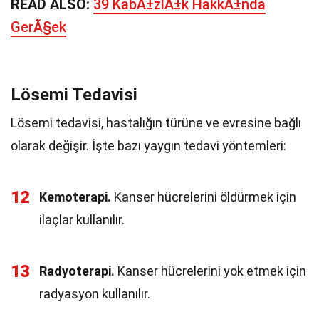
READ ALSO:
39 KabÄ±zlÄ±k HakkÄ±nda
GerÃ§ek
Lösemi Tedavisi
Lösemi tedavisi, hastalığın türüne ve evresine bağlı
olarak değişir. İşte bazı yaygın tedavi yöntemleri:
12
Kemoterapi.
Kanser hücrelerini öldürmek için
ilaçlar kullanılır.
13
Radyoterapi.
Kanser hücrelerini yok etmek için
radyasyon kullanılır.