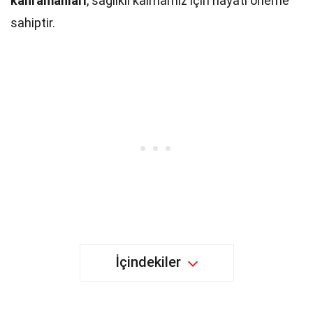
kahramanları
, sağlıklı kalmamız için hayati öneme
sahiptir.
İçindekiler