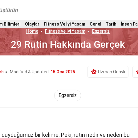
nüştürün
m Bilimleri
Olaylar
Fitness Ve İyi Yaşam
Genel
Tarih
İnsan Fa
Home
Fitness ve İyi Yaşam
Egzersiz
29 Rutin Hakkında Gerçek
ch
Modified & Updated:
15 Oca 2025
Uzman Onaylı
Egzersiz
 duyduğumuz bir kelime. Peki, rutin nedir ve neden bu