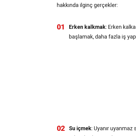
hakkında ilginç gerçekler:
01
Erken kalkmak
: Erken kalk
başlamak, daha fazla iş yap
02
Su içmek
: Uyanır uyanmaz s