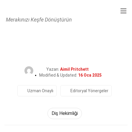
Merakınızı Keşfe Dönüştürün
Home
Fitness ve İyi Yaşam
Diş Hekimliği
31 Isırma Hakkında Gerçek
Yazan:
Aimil Pritchett
Modified & Updated:
16 Oca 2025
Uzman Onaylı
Editoryal Yönergeler
Diş Hekimliği