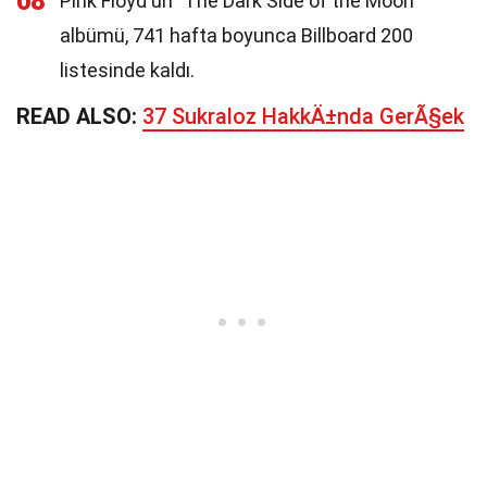
08
Pink Floyd'un "The Dark Side of the Moon"
albümü, 741 hafta boyunca Billboard 200
listesinde kaldı.
READ ALSO:
37 Sukraloz HakkÄ±nda GerÃ§ek