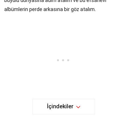
büyülü dünyasına adım atalım ve bu efsanevi
albümlerin perde arkasına bir göz atalım.
İçindekiler