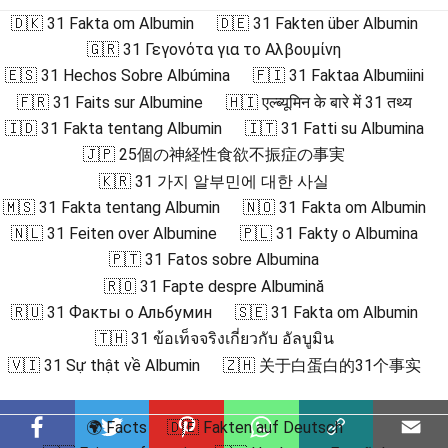
🇩🇰 31 Fakta om Albumin
🇩🇪 31 Fakten über Albumin
🇬🇷 31 Γεγονότα για το Αλβουμίνη
🇪🇸 31 Hechos Sobre Albúmina
🇫🇮 31 Faktaa Albumiini
🇫🇷 31 Faits sur Albumine
🇭🇮 एल्ब्यूमिन के बारे में 31 तथ्य
🇮🇩 31 Fakta tentang Albumin
🇮🇹 31 Fatti su Albumina
🇯🇵 25個の神経性食欲不振症の事実
🇰🇷 31 가지 알부민에 대한 사실
🇲🇸 31 Fakta tentang Albumin
🇳🇴 31 Fakta om Albumin
🇳🇱 31 Feiten over Albumine
🇵🇱 31 Fakty o Albumina
🇵🇹 31 Fatos sobre Albumina
🇷🇴 31 Fapte despre Albumină
🇷🇺 31 Факты о Альбумин
🇸🇪 31 Fakta om Albumin
🇹🇭 31 ข้อเท็จจริงเกี่ยวกับ อัลบูมิน
🇻🇮 31 Sự thật về Albumin
🇿🇭 关于白蛋白的31个事实
🌍 Facts
🇩🇪 Fakten auf Deutsch