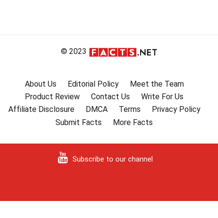
© 2023
About Us
Editorial Policy
Meet the Team
Product Review
Contact Us
Write For Us
Affiliate Disclosure
DMCA
Terms
Privacy Policy
Submit Facts
More Facts
Subscribe to our channel