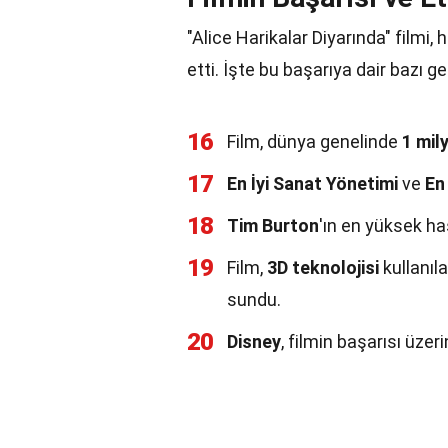
"Alice Harikalar Diyarında" filmi,
etti. İşte bu başarıya dair bazı ge
16
Film, dünya genelinde
1 mil
17
En İyi Sanat Yönetimi
ve
En
18
Tim Burton
'ın en yüksek has
19
Film,
3D teknolojisi
kullanıla
sundu.
20
Disney
, filmin başarısı üzer