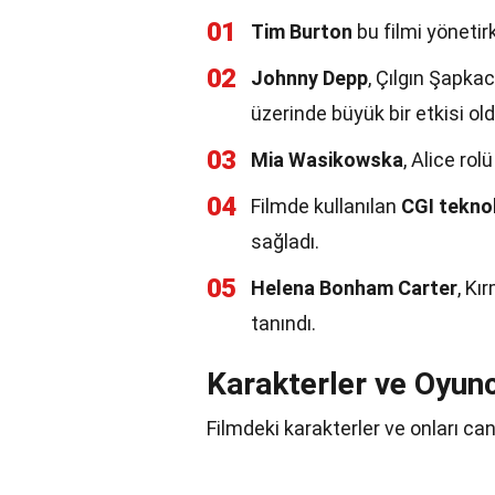
01
Tim Burton
bu filmi yönetirk
02
Johnny Depp
, Çılgın Şapkac
üzerinde büyük bir etkisi old
03
Mia Wasikowska
, Alice rol
04
Filmde kullanılan
CGI teknol
sağladı.
05
Helena Bonham Carter
, Kı
tanındı.
Karakterler ve Oyun
Filmdeki karakterler ve onları can