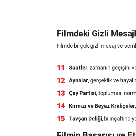
Filmdeki Gizli Mesaj
Filmde birçok gizli mesaj ve sembo
11
Saatler
, zamanın geçişini v
12
Aynalar
, gerçeklik ve hayal
13
Çay Partisi
, toplumsal normla
14
Kırmızı ve Beyaz Kraliçeler
15
Tavşan Deliği
, bilinçaltına 
Filmin Başarısı ve Et