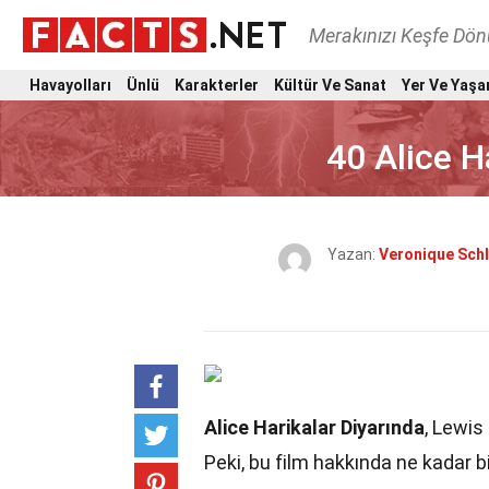
Merakınızı Keşfe Dö
Havayolları
Ünlü
Karakterler
Kültür Ve Sanat
Yer Ve Yaşa
40 Alice H
Yazan:
Veronique Sch
Alice Harikalar Diyarında
, Lewis
Peki, bu film hakkında ne kadar bi