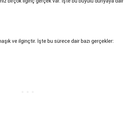
niz birçok ilginç gerçek var. İşte bu büyülü dünyaya dair
şık ve ilginçtir. İşte bu sürece dair bazı gerçekler: