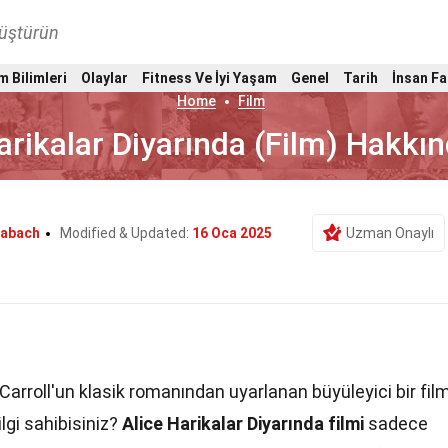
nüştürün
m Bilimleri
Olaylar
Fitness Ve İyi Yaşam
Genel
Tarih
İnsan Fa
Home
Film
arikalar Diyarında (Film) Hakkı
labach
Modified & Updated:
16 Oca 2025
Uzman Onaylı
 Carroll'un klasik romanından uyarlanan büyüleyici bir film
lgi sahibisiniz?
Alice Harikalar Diyarında filmi
sadece