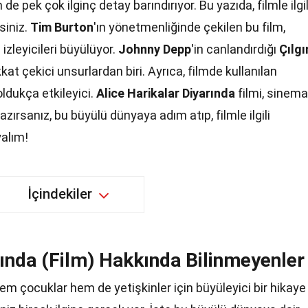
n de pek çok ilginç detay barındırıyor. Bu yazıda, filmle ilgil
iniz.
Tim Burton
'ın yönetmenliğinde çekilen bu film,
 izleyicileri büyülüyor.
Johnny Depp
'in canlandırdığı
Çılgı
kat çekici unsurlardan biri. Ayrıca, filmde kullanılan
ldukça etkileyici.
Alice Harikalar Diyarında
filmi, sinema
azırsanız, bu büyülü dünyaya adım atıp, filmle ilgili
alım!
İçindekiler
rında (Film) Hakkında Bilinmeyenler
 hem çocuklar hem de yetişkinler için büyüleyici bir hikaye