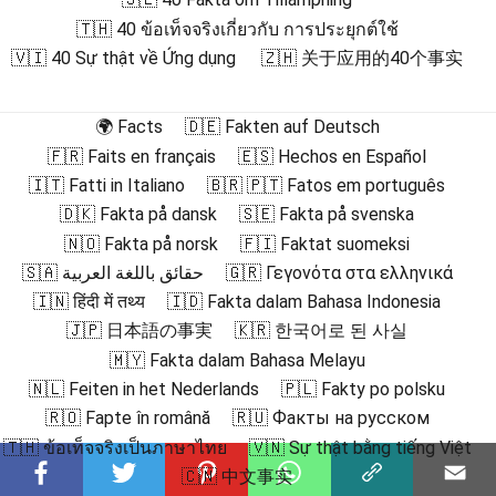
🇹🇭 40 ข้อเท็จจริงเกี่ยวกับ การประยุกต์ใช้
🇻🇮 40 Sự thật về Ứng dụng
🇿🇭 关于应用的40个事实
🌍 Facts
🇩🇪 Fakten auf Deutsch
🇫🇷 Faits en français
🇪🇸 Hechos en Español
🇮🇹 Fatti in Italiano
🇧🇷 🇵🇹 Fatos em português
🇩🇰 Fakta på dansk
🇸🇪 Fakta på svenska
🇳🇴 Fakta på norsk
🇫🇮 Faktat suomeksi
🇸🇦 حقائق باللغة العربية
🇬🇷 Γεγονότα στα ελληνικά
🇮🇳 हिंदी में तथ्य
🇮🇩 Fakta dalam Bahasa Indonesia
🇯🇵 日本語の事実
🇰🇷 한국어로 된 사실
🇲🇾 Fakta dalam Bahasa Melayu
🇳🇱 Feiten in het Nederlands
🇵🇱 Fakty po polsku
🇷🇴 Fapte în română
🇷🇺 Факты на русском
🇹🇭 ข้อเท็จจริงเป็นภาษาไทย
🇻🇳 Sự thật bằng tiếng Việt
🇨🇳 中文事实