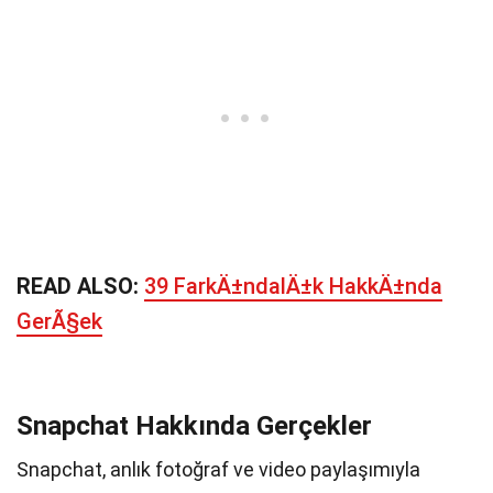
READ ALSO:
39 FarkÄ±ndalÄ±k HakkÄ±nda
GerÃ§ek
Snapchat Hakkında Gerçekler
Snapchat, anlık fotoğraf ve video paylaşımıyla