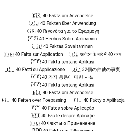
🇩🇰 40 Fakta om Anvendelse
🇩🇪 40 Fakten über Anwendung
🇬🇷 40 Γεγονότα για το Εφαρμογή
🇪🇸 40 Hechos Sobre Aplicación
🇫🇮 40 Faktaa Soveltaminen
🇫🇷 40 Faits sur Application
🇭🇮 आवेदन के बारे में 40 तथ्य
🇮🇩 40 Fakta tentang Aplikasi
🇮🇹 40 Fatti su Applicazione
🇯🇵 32個の仲裁の事実
🇰🇷 40 가지 응용에 대한 사실
🇲🇸 40 Fakta tentang Aplikasi
🇳🇴 40 Fakta om Anvendelse
🇳🇱 40 Feiten over Toepassing
🇵🇱 40 Fakty o Aplikacja
🇵🇹 40 Fatos sobre Aplicação
🇷🇴 40 Fapte despre Aplicație
🇷🇺 40 Факты о Применение
🇸🇪 40 Fakta om Tillämpning