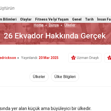
nüştürün
m Bilimleri
Olaylar
Fitness Ve İyi Yaşam
Genel
Tarih
İnsan Fa
Home
Dünya
Ülkeler
26 Ekvador Hakkında Gerçek
edrickson
Yayınlandı:
20 Mar 2025
Uzman Onaylı
Ülkeler
Ülke Bilgileri
sında yer alan küçük ama büyüleyici bir ülkedir.