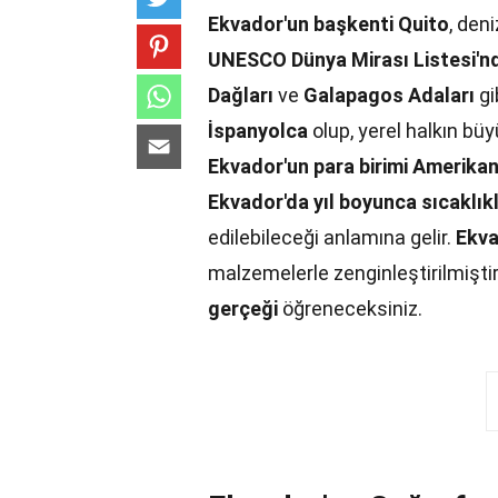
Ekvador'un başkenti Quito
, den
UNESCO Dünya Mirası Listesi'n
Dağları
ve
Galapagos Adaları
gi
İspanyolca
olup, yerel halkın büy
Ekvador'un para birimi Amerikan
Ekvador'da yıl boyunca sıcaklık
edilebileceği anlamına gelir.
Ekva
malzemelerle zenginleştirilmiştir
gerçeği
öğreneceksiniz.