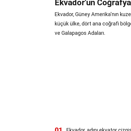
Ekvador'un Coğrafyas
Ekvador, Güney Amerika'nın kuzeyb
küçük ülke, dört ana coğrafi böl
ve Galapagos Adaları.
01
Ekvador, adını ekvator çizgis