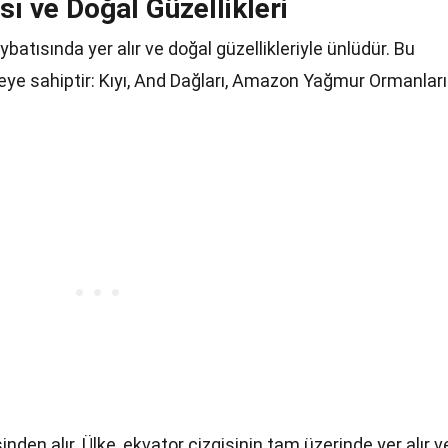
ı ve Doğal Güzellikleri
atısında yer alır ve doğal güzellikleriyle ünlüdür. Bu
geye sahiptir: Kıyı, And Dağları, Amazon Yağmur Ormanları
inden alır. Ülke, ekvator çizgisinin tam üzerinde yer alır v