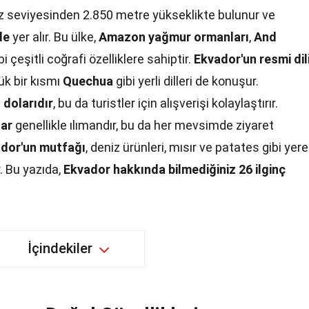
iz seviyesinden 2.850 metre yükseklikte bulunur ve
de
yer alır. Bu ülke,
Amazon yağmur ormanları
,
And
bi çeşitli coğrafi özelliklere sahiptir.
Ekvador'un resmi dil
ük bir kısmı
Quechua
gibi yerli dilleri de konuşur.
 dolarıdır
, bu da turistler için alışverişi kolaylaştırır.
lar
genellikle ılımandır, bu da her mevsimde ziyaret
dor'un mutfağı
, deniz ürünleri, mısır ve patates gibi yere
. Bu yazıda,
Ekvador hakkında bilmediğiniz 26 ilginç
İçindekiler