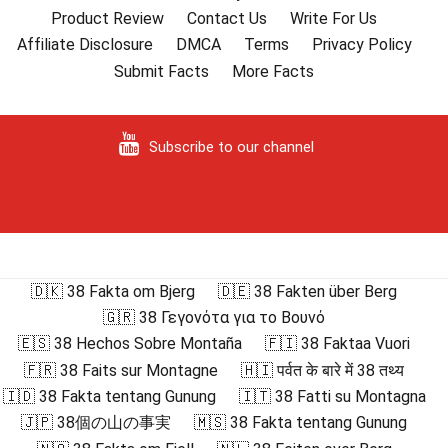
Product Review
Contact Us
Write For Us
Affiliate Disclosure
DMCA
Terms
Privacy Policy
Submit Facts
More Facts
Subscribe to our channel
🇩🇰 38 Fakta om Bjerg
🇩🇪 38 Fakten über Berg
🇬🇷 38 Γεγονότα για το Βουνό
🇪🇸 38 Hechos Sobre Montaña
🇫🇮 38 Faktaa Vuori
🇫🇷 38 Faits sur Montagne
🇭🇮 पर्वत के बारे में 38 तथ्य
🇮🇩 38 Fakta tentang Gunung
🇮🇹 38 Fatti su Montagna
🇯🇵 38個の山の事実
🇲🇸 38 Fakta tentang Gunung