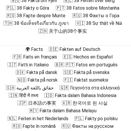
🇳🇴 38 Fakta om Fjell
🇳🇱 38 Feiten over Berg
🇵🇱 38 Fakty o Góra
🇵🇹 38 Fatos sobre Montanha
🇷🇴 38 Fapte despre Munte
🇷🇺 38 Факты о Гора
🇹🇭 38 ข้อเท็จจริงเกี่ยวกับ ภูเขา
🇻🇮 38 Sự thật về Núi
🇿🇭 关于山的38个事实
🌍 Facts
🇩🇪 Fakten auf Deutsch
🇫🇷 Faits en français
🇪🇸 Hechos en Español
🇮🇹 Fatti in Italiano
🇧🇷 🇵🇹 Fatos em português
🇩🇰 Fakta på dansk
🇸🇪 Fakta på svenska
🇳🇴 Fakta på norsk
🇫🇮 Faktat suomeksi
🇸🇦 حقائق باللغة العربية
🇬🇷 Γεγονότα στα ελληνικά
🇮🇳 हिंदी में तथ्य
🇮🇩 Fakta dalam Bahasa Indonesia
🇯🇵 日本語の事実
🇰🇷 한국어로 된 사실
🇲🇾 Fakta dalam Bahasa Melayu
🇳🇱 Feiten in het Nederlands
🇵🇱 Fakty po polsku
🇷🇴 Fapte în română
🇷🇺 Факты на русском