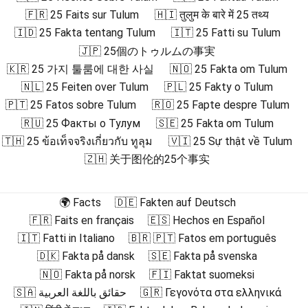
🇫🇷 25 Faits sur Tulum
🇭🇮 तुलुम के बारे में 25 तथ्य
🇮🇩 25 Fakta tentang Tulum
🇮🇹 25 Fatti su Tulum
🇯🇵 25個のトゥルムの事実
🇰🇷 25 가지 툴룸에 대한 사실
🇳🇴 25 Fakta om Tulum
🇳🇱 25 Feiten over Tulum
🇵🇱 25 Fakty o Tulum
🇵🇹 25 Fatos sobre Tulum
🇷🇴 25 Fapte despre Tulum
🇷🇺 25 Факты о Тулум
🇸🇪 25 Fakta om Tulum
🇹🇭 25 ข้อเท็จจริงเกี่ยวกับ ทูลุม
🇻🇮 25 Sự thật về Tulum
🇿🇭 关于图伦的25个事实
🌍 Facts
🇩🇪 Fakten auf Deutsch
🇫🇷 Faits en français
🇪🇸 Hechos en Español
🇮🇹 Fatti in Italiano
🇧🇷 🇵🇹 Fatos em português
🇩🇰 Fakta på dansk
🇸🇪 Fakta på svenska
🇳🇴 Fakta på norsk
🇫🇮 Faktat suomeksi
🇸🇦 حقائق باللغة العربية
🇬🇷 Γεγονότα στα ελληνικά