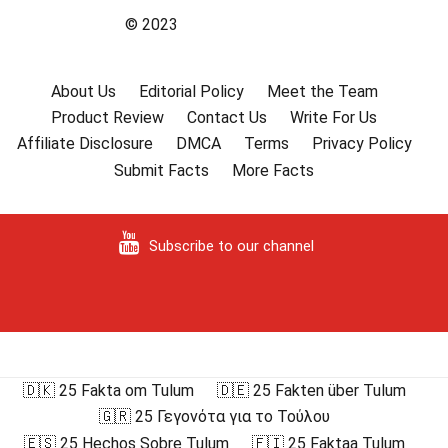
© 2023
About Us
Editorial Policy
Meet the Team
Product Review
Contact Us
Write For Us
Affiliate Disclosure
DMCA
Terms
Privacy Policy
Submit Facts
More Facts
Subscribe to our channel
🇩🇰 25 Fakta om Tulum
🇩🇪 25 Fakten über Tulum
🇬🇷 25 Γεγονότα για το Τούλου
🇪🇸 25 Hechos Sobre Tulum
🇫🇮 25 Faktaa Tulum