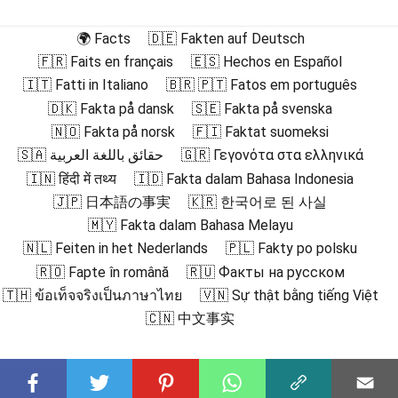
🌍 Facts
🇩🇪 Fakten auf Deutsch
🇫🇷 Faits en français
🇪🇸 Hechos en Español
🇮🇹 Fatti in Italiano
🇧🇷 🇵🇹 Fatos em português
🇩🇰 Fakta på dansk
🇸🇪 Fakta på svenska
🇳🇴 Fakta på norsk
🇫🇮 Faktat suomeksi
🇸🇦 حقائق باللغة العربية
🇬🇷 Γεγονότα στα ελληνικά
🇮🇳 हिंदी में तथ्य
🇮🇩 Fakta dalam Bahasa Indonesia
🇯🇵 日本語の事実
🇰🇷 한국어로 된 사실
🇲🇾 Fakta dalam Bahasa Melayu
🇳🇱 Feiten in het Nederlands
🇵🇱 Fakty po polsku
🇷🇴 Fapte în română
🇷🇺 Факты на русском
🇹🇭 ข้อเท็จจริงเป็นภาษาไทย
🇻🇳 Sự thật bằng tiếng Việt
🇨🇳 中文事实